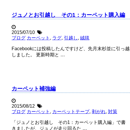
ジュノとお引越し その1：カーペット購入編
2015/07/10
ブログ
カーペット
,
ラグ
,
引越し
,
絨毯
Facebookには投稿したんですけど、先月末杉並に引っ越
しました。 更新時期と …
カーペット補強編
2015/08/12
ブログ
カーペット
,
カーペットテープ
,
剥がれ
,
対策
「ジュノとお引越し その1：カーペット購入編」で書
きましたが、ジュノが走り回るた …