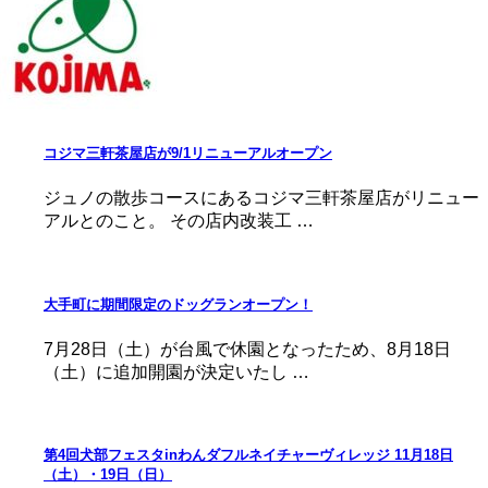
コジマ三軒茶屋店が9/1リニューアルオープン
ジュノの散歩コースにあるコジマ三軒茶屋店がリニュー
アルとのこと。 その店内改装工 …
大手町に期間限定のドッグランオープン！
7月28日（土）が台風で休園となったため、8月18日
（土）に追加開園が決定いたし …
第4回犬部フェスタinわんダフルネイチャーヴィレッジ 11月18日
（土）・19日（日）