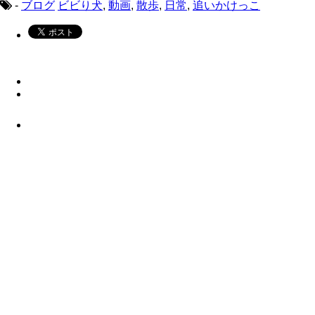
-
ブログ
ビビり犬
,
動画
,
散歩
,
日常
,
追いかけっこ