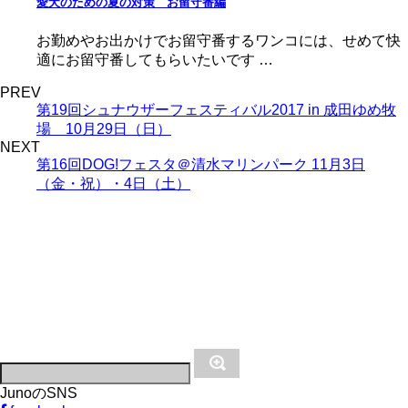
愛犬のための夏の対策 お留守番編
お勤めやお出かけでお留守番するワンコには、せめて快
適にお留守番してもらいたいです …
PREV
第19回シュナウザーフェスティバル2017 in 成田ゆめ牧
場 10月29日（日）
NEXT
第16回DOG!フェスタ＠清水マリンパーク 11月3日
（金・祝）・4日（土）
JunoのSNS