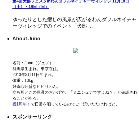
第4回犬部フェスタinわんダフルネイチャーヴィレッジ 11月18日
（土）・19日（日）
ゆったりとした癒しの風景が広がるわんダフルネイチャ
ーヴィレッジでのイベント「犬部 …
About Juno
名前：Juno（ジュノ）
群馬県生まれ。東京在住。
2013年3月11日生まれ。
体重：10kg
好奇心旺盛なビビりわん。
立ち耳とこの巨漢のおかげで、「ミニシュナですよね？」と確認され
ることがある。
祝1周年！
で日常を晒しているのでご一読いただければと。
スポンサーリンク