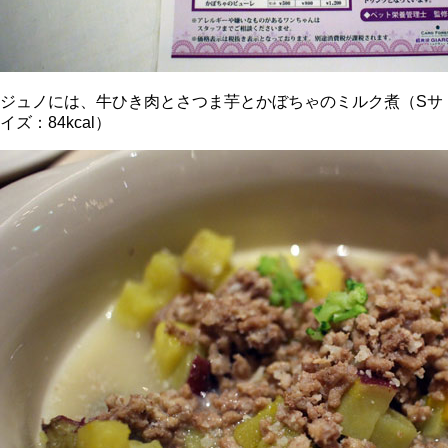
ジュノには、牛ひき肉とさつま芋とかぼちゃのミルク煮（Sサ
イズ：84kcal）