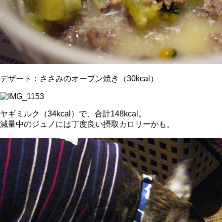
デザート：ささみのオーブン焼き（30kcal）
ヤギミルク（34kcal）で、合計148kcal。
減量中のジュノには丁度良い摂取カロリーかも。