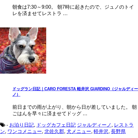
朝食は7:30～9:00。 朝7時に起きたので、ジュノのトイ
レを済ませてレストラ …
ドッグラン日記｜CARO FORESTA 軽井沢 GIARDINO（ジャルディー
ノ）
前日までの雨が上がり、朝から日が差していました。 朝
ごはんを早々に済ませてドッグ …
-
お泊り日記
,
ドッグカフェ日記
ジャルディーノ
,
レストラ
ン
,
ワンコメニュー
,
北佐久郡
,
犬メニュー
,
軽井沢
,
長野県