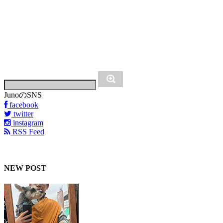
JunoのSNS
facebook
twitter
instagram
RSS Feed
NEW POST