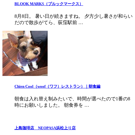
BLOOK MARKS（ブルックマークス）
8月8日。 暑い日が続きますね。 夕方少し暑さが和らい
だので散歩がてら、荻窪駅前 …
Chien Cool（woof（ワフ）レストラン）｜朝食編
朝食は入れ替え制みたいで、時間が選べたので1番の8
時にお願いしました。 朝食券を …
上島珈琲店 NEOPASA浜松上り店