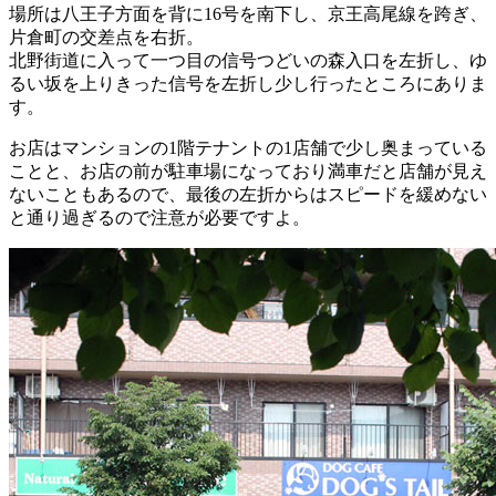
場所は八王子方面を背に16号を南下し、京王高尾線を跨ぎ、
片倉町の交差点を右折。
北野街道に入って一つ目の信号つどいの森入口を左折し、ゆ
るい坂を上りきった信号を左折し少し行ったところにありま
す。
お店はマンションの1階テナントの1店舗で少し奥まっている
ことと、お店の前が駐車場になっており満車だと店舗が見え
ないこともあるので、最後の左折からはスピードを緩めない
と通り過ぎるので注意が必要ですよ。