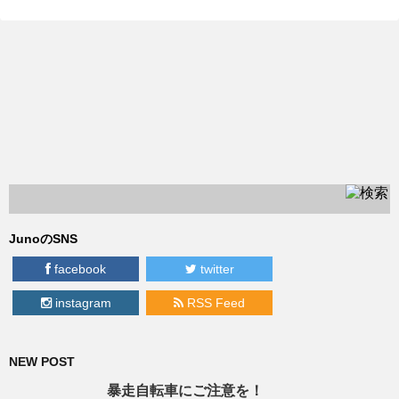
JunoのSNS
facebook
twitter
instagram
RSS Feed
NEW POST
暴走自転車にご注意を！