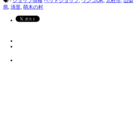
-
ショップ情報
ペットショップ
,
ワンコOK
,
北杜市
,
山梨
県
,
清里
,
萌木の村