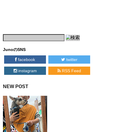
JunoのSNS
facebook
twitter
instagram
RSS Feed
NEW POST